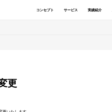
コンセプト
サービス
実績紹介
変更
ガラスリペア・
持ち込みパーツ取付
検、板金塗装、
を変更いたします。